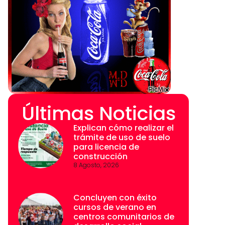
Últimas Noticias
Explican cómo realizar el
trámite de uso de suelo
para licencia de
construcción
8 Agosto, 2026
Concluyen con éxito
cursos de verano en
centros comunitarios de