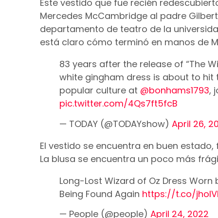
Este vestido que fue recién redescubiert
Mercedes McCambridge al padre Gilbert H
departamento de teatro de la universida
está claro cómo terminó en manos de 
83 years after the release of “The W
white gingham dress is about to hit 
popular culture at
@bonhams1793
, 
pic.twitter.com/4Qs7ft5fcB
— TODAY (@TODAYshow)
April 26, 2
El vestido se encuentra en buen estado,
La blusa se encuentra un poco más frágil
Long-Lost Wizard of Oz Dress Worn b
Being Found Again
https://t.co/jhol
— People (@people)
April 24, 2022