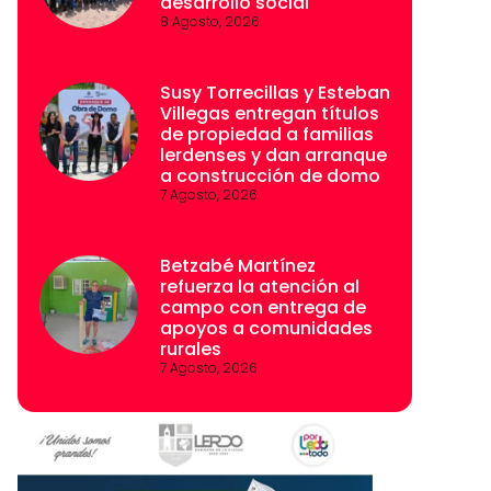
desarrollo social
8 Agosto, 2026
Susy Torrecillas y Esteban
Villegas entregan títulos
de propiedad a familias
lerdenses y dan arranque
a construcción de domo
7 Agosto, 2026
Betzabé Martínez
refuerza la atención al
campo con entrega de
apoyos a comunidades
rurales
7 Agosto, 2026