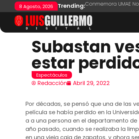
Conmemora UMAE No. 7
Trending:
8 Agosto, 2026
Subastan ves
estar perdid
Espectáculos
Redacción
Abril 29, 2022
Por décadas, se pensó que una de las ve
película se había perdido en la Univers
a a una persona en el departamento de t
año pasado, cuando se realizaba la limpi
en una vieja caja de zapatos, y ahora s