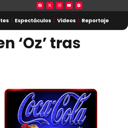
Lista en excel expone presuntas infidel
tes
Espectáculos
Videos
Reportaje
n ‘Oz’ tras