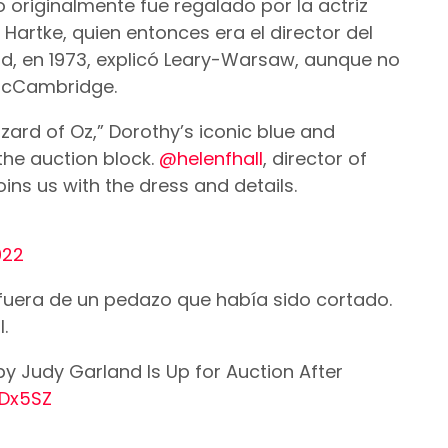
o originalmente fue regalado por la actriz
artke, quien entonces era el director del
d, en 1973, explicó Leary-Warsaw, aunque no
McCambridge.
izard of Oz,” Dorothy’s iconic blue and
the auction block.
@helenfhall
, director of
joins us with the dress and details.
022
 fuera de un pedazo que había sido cortado.
.
y Judy Garland Is Up for Auction After
VDx5SZ