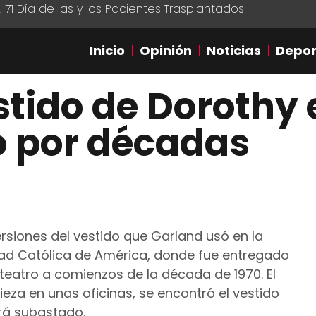
1 Día de las y los Pacientes Trasplantados
Inicio
Opinión
Noticias
Depor
tido de Dorothy e
o por décadas
rsiones del vestido que Garland usó en la
idad Católica de América, donde fue entregado
eatro a comienzos de la década de 1970. El
eza en unas oficinas, se encontró el vestido
erá subastado.